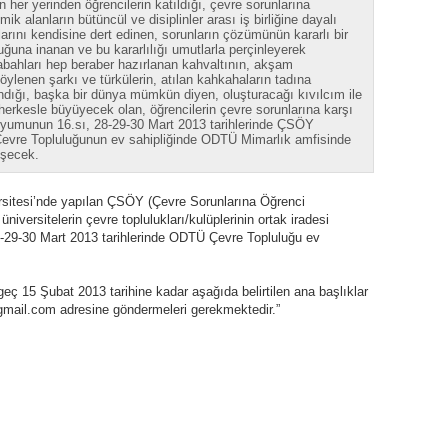
in her yerinden öğrencilerin katıldığı, çevre sorunlarına
ik alanların bütüncül ve disiplinler arası iş birliğine dayalı
rını kendisine dert edinen, sorunların çözümünün kararlı bir
ğuna inanan ve bu kararlılığı umutlarla perçinleyerek
abahları hep beraber hazırlanan kahvaltının, akşam
ylenen şarkı ve türkülerin, atılan kahkahaların tadına
dığı, başka bir dünya mümkün diyen, oluşturacağı kıvılcım ile
herkesle büyüyecek olan, öğrencilerin çevre sorunlarına karşı
munun 16.sı, 28-29-30 Mart 2013 tarihlerinde ÇSÖY
Ü Çevre Topluluğunun ev sahipliğinde ODTÜ Mimarlık amfisinde
eşecek.
sitesi’nde yapılan ÇSÖY (Çevre Sorunlarına Öğrenci
iversitelerin çevre toplulukları/kulüplerinin ortak iradesi
9-30 Mart 2013 tarihlerinde ODTÜ Çevre Topluluğu ev
geç 15 Şubat 2013 tarihine kadar aşağıda belirtilen ana başlıklar
gmail.com adresine göndermeleri gerekmektedir.”