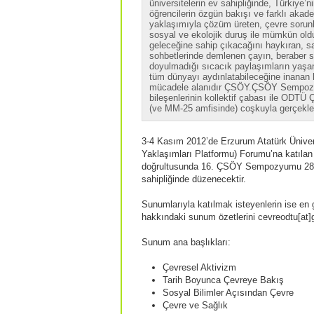
üniversitelerin ev sahipliğinde, Türkiye’n
öğrencilerin özgün bakışı ve farklı akadem
yaklaşımıyla çözüm üreten, çevre sorunla
sosyal ve ekolojik duruş ile mümkün oldu
geleceğine sahip çıkacağını haykıran, s
sohbetlerinde demlenen çayın, beraber sö
doyulmadığı sıcacık paylaşımların yaşan
tüm dünyayı aydınlatabileceğine inanan 
mücadele alanıdır ÇSÖY.ÇSÖY Sempozyu
bileşenlerinin kollektif çabası ile ODT
(ve MM-25 amfisinde) coşkuyla gerçekl
3-4 Kasım 2012’de Erzurum Atatürk Üniver
Yaklaşımları Platformu) Forumu’na katılan ün
doğrultusunda 16. ÇSÖY Sempozyumu 28-2
sahipliğinde düzenecektir.
Sunumlarıyla katılmak isteyenlerin ise en 
hakkındaki sunum özetlerini cevreodtu[at]
Sunum ana başlıkları:
Çevresel Aktivizm
Tarih Boyunca Çevreye Bakış
Sosyal Bilimler Açısından Çevre
Çevre ve Sağlık