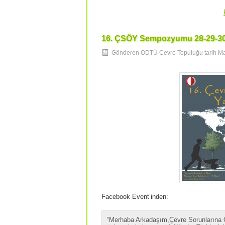
16. ÇSÖY Sempozyumu 28-29-30
Gönderen ODTÜ Çevre Topuluğu tarih
Ma
Facebook Event’inden:
“Merhaba Arkadaşım,Çevre Sorunlarına Ö