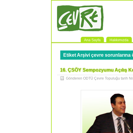
Ana Sayfa
Hakkımızda
Etiket Arşivi
çevre sorunlarına 
16. ÇSÖY Sempozyumu Açılış K
Gönderen ODTÜ Çevre Topuluğu tarih
Ni