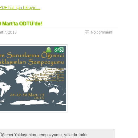
PDF hali için tıklayın…
 Mart’ta ODTÜ’de!
rt 7, 2013
No comment
ğrenci Yaklaşımları sempozyumu, yıllardır farklı