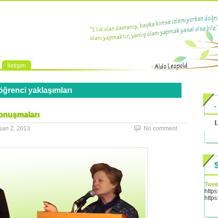
İletişim
öğrenci yaklaşımları
.
onuşmaları
san 2, 2013
No comment
Twee
http
http