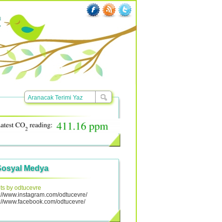
Sosyal Medya
ts by odtucevre
s://www.instagram.com/odtucevre/
s://www.facebook.com/odtucevre/