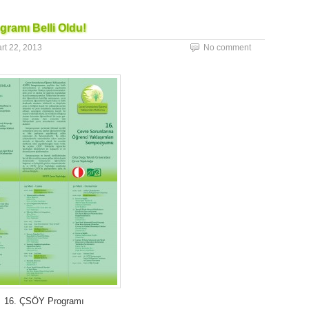
amı Belli Oldu!
rt 22, 2013
No comment
16. ÇSÖY Programı