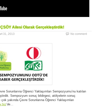
ÖY Ailesi Olarak Gerçekleştirdik!
rt 31, 2013
No comment
Çevre Sorunlarına Öğrenci Yaklaşımları Sempozyumu’nu katılan
leştirdik. Sempozyum sonuç bildirgesi, atölyelerin sonuç
lası çok yakında Çevre Sorunlarına Öğrenci Yaklaşımları
.biz
‘de…