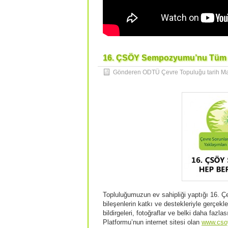
16. ÇSÖY Sempozyumu’nu Tüm ÇS
Gönderen ODTÜ Çevre Topuluğu tarih
Ma
Topluluğumuzun ev sahipliği yaptığı 16. 
bileşenlerin katkı ve destekleriyle gerçek
bildirgeleri, fotoğraflar ve belki daha faz
Platformu’nun internet sitesi olan
www.csoy